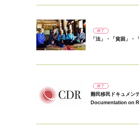
終了
「法」・「貧困」・
終了
難民移民ドキュメンテーショ
Documentation on R