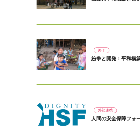
終了
紛争と開発：平和構
外部連携
人間の安全保障フォーラム（H