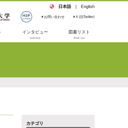
日本語
|
English
お問い合わせ
X (旧Twitter)
ト
インタビュー
図書リスト
Interview
Book List
人々を守るツール
図書リスト
としての国際機関
と国際法
韓国と日本が抱え
る共通の難民保護
の課題を追及する
Commitment and
Dedication to
Safeguarding
Human Rights
during a Crisis,
and Beyond
カテゴリ