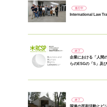
進行中
International Law T
終了
企業における「人間の
らのESGの「S」及
終了
国連の平和活動とビ