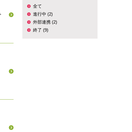
‘They Need Help
全て
from the Private
Sector’: Filling
進行中 (2)
テ
Gaps Through a
外部連携 (2)
Rights-based
終了 (9)
Approach to
Information and
Technology