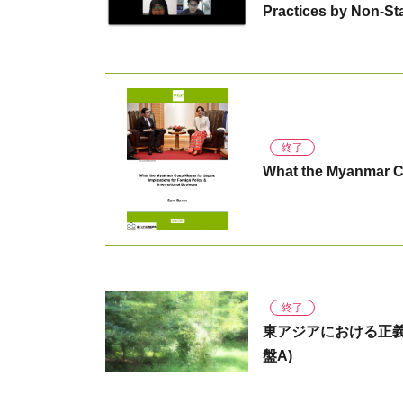
Practices by Non-St
終了
What the Myanmar 
終了
東アジアにおける正
盤A)