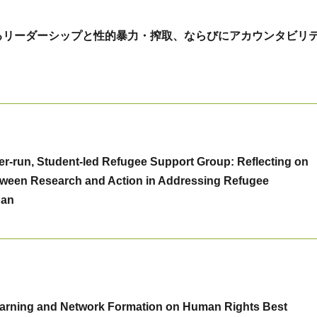
るリーダーシップと性的暴力・搾取、ならびにアカウンタビリ
er-run, Student-led Refugee Support Group: Reflecting on
etween Research and Action in Addressing Refugee
pan
earning and Network Formation on Human Rights Best