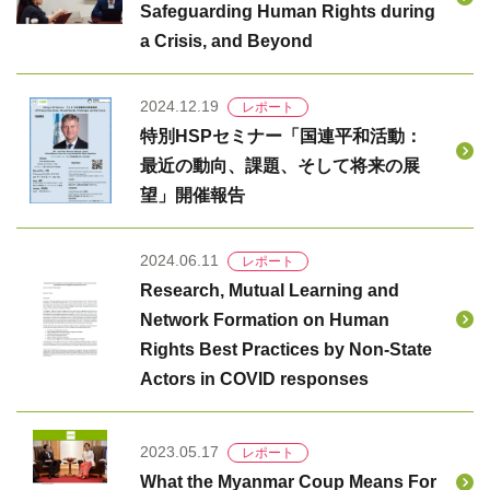
Safeguarding Human Rights during
a Crisis, and Beyond
2024.12.19
レポート
特別HSPセミナー「国連平和活動：
最近の動向、課題、そして将来の展
望」開催報告
2024.06.11
レポート
Research, Mutual Learning and
Network Formation on Human
Rights Best Practices by Non-State
Actors in COVID responses
2023.05.17
レポート
What the Myanmar Coup Means For