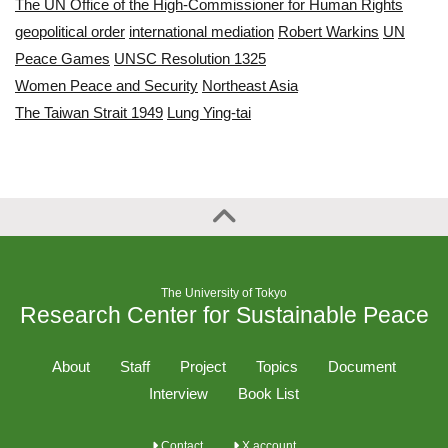
The UN Office of the High-Commissioner for Human Rights
geopolitical order
international mediation
Robert Warkins
UN
Peace Games
UNSC Resolution 1325
Women Peace and Security
Northeast Asia
The Taiwan Strait 1949
Lung Ying-tai
The University of Tokyo
Research Center for Sustainable Peace
About
Staff
Project
Topics
Document
Interview
Book List
Contact
X account