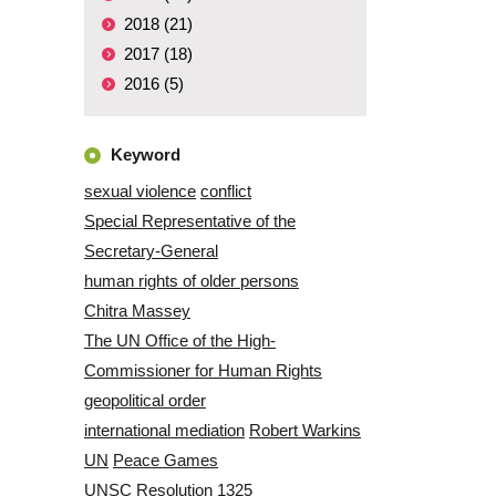
2018 (21)
2017 (18)
2016 (5)
Keyword
sexual violence
conflict
Special Representative of the
Secretary-General
human rights of older persons
Chitra Massey
The UN Office of the High-
Commissioner for Human Rights
geopolitical order
international mediation
Robert Warkins
UN
Peace Games
UNSC Resolution 1325