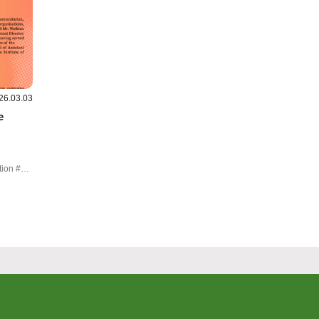
26.03.03
e
#geopolitical order #international mediation #Robert Warkins #UN