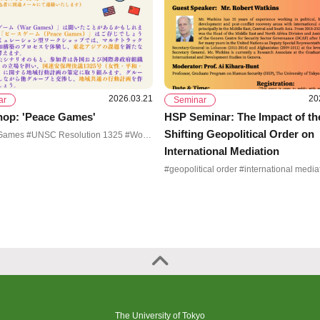
2026.03.21
20
ar
Seminar
op: 'Peace Games'
HSP Seminar: The Impact of th
Shifting Geopolitical Order on
#Peace Games #UNSC Resolution 1325 #Women Peace and Security #Northeast Asia
International Mediation
The University of Tokyo