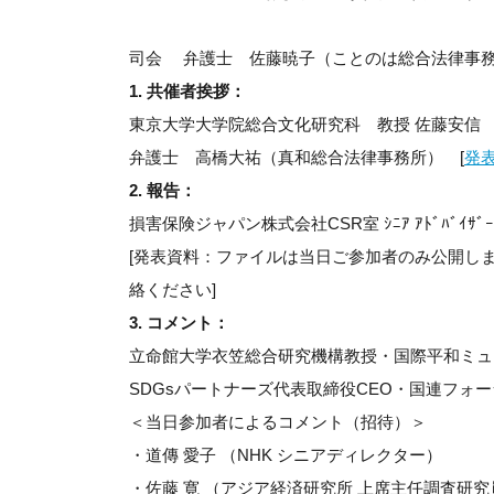
司会 弁護士 佐藤暁子（ことのは総合法律事
1. 共催者挨拶：
東京大学大学院総合文化研究科 教授 佐藤安信 
弁護士 高橋大祐（真和総合法律事務所） [
発
2. 報告：
損害保険ジャパン株式会社CSR室 ｼﾆｱ ｱﾄﾞﾊﾞ
[発表資料：ファイルは当日ご参加者のみ公開し
絡ください]
3. コメント：
立命館大学衣笠総合研究機構教授・国際平和ミュ
SDGsパートナーズ代表取締役CEO・国連フォ
＜当日参加者によるコメント（招待）＞
・道傳 愛子 （NHK シニアディレクター）
・佐藤 寛 （アジア経済研究所 上席主任調査研究