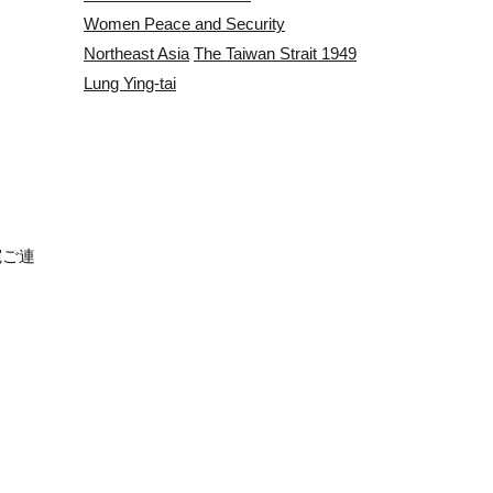
Women Peace and Security
Northeast Asia
The Taiwan Strait 1949
Lung Ying-tai
宛ご連