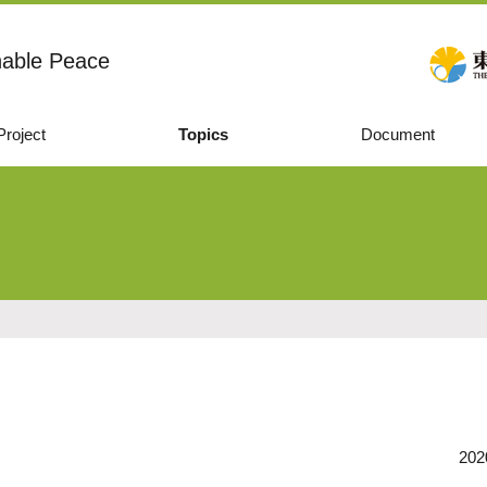
nable Peace
Project
Topics
Document
202