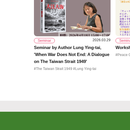
2026.03.29
Seminar
Semin
Seminar by Author Lung Ying-tai,
Worksh
'When War Does Not End: A Dialogue
on The Taiwan Strait 1949'
#The Taiwan Strait 1949 #Lung Ying-tai