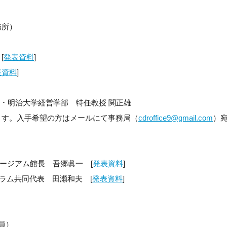
務所）
[
発表資料
]
表資料
]
ｲｻﾞｰ・明治大学経営学部 特任教授 関正雄
ます。
入手希望の方はメールにて事務局（
cdroffice9@gmail.com
）
ージアム館長 吾郷眞一 [
発表資料
]
ーラム共同代表 田瀬和夫 [
発表資料
]
員）