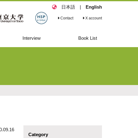
日本語
|
English
Contact
X account
Interview
Book List
Interview 2
Book List
Commitment and
Dedication to
Safeguarding
Human Rights
during a Crisis,
and Beyond
0.09.16
Category