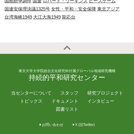
国際紛争調停
国連
ロバート・ワーキンス
ピースゲーム
国連安保理決議1325号
女性・平和・安全保障
東北アジア
台湾海峡1949
大江大海1949
龍応台
東京大学大学院総合文化研究科付属グローバル地域研究機構
持続的平和研究センター
当センターについて
スタッフ
研究プロジェクト
トピックス
ドキュメント
インタビュー
図書リスト
お問い合わせ
X (旧Twitter)